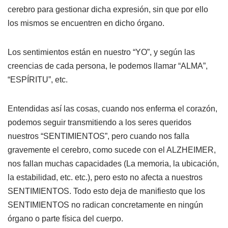
cerebro para gestionar dicha expresión, sin que por ello
los mismos se encuentren en dicho órgano.
Los sentimientos están en nuestro “YO”, y según las
creencias de cada persona, le podemos llamar “ALMA”,
“ESPÍRITU”, etc.
Entendidas así las cosas, cuando nos enferma el corazón,
podemos seguir transmitiendo a los seres queridos
nuestros “SENTIMIENTOS”, pero cuando nos falla
gravemente el cerebro, como sucede con el ALZHEIMER,
nos fallan muchas capacidades (La memoria, la ubicación,
la estabilidad, etc. etc.), pero esto no afecta a nuestros
SENTIMIENTOS. Todo esto deja de manifiesto que los
SENTIMIENTOS no radican concretamente en ningún
órgano o parte física del cuerpo.