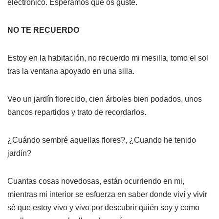
electrónico. Esperamos que os guste.
NO TE RECUERDO
Estoy en la habitación, no recuerdo mi mesilla, tomo el sol
tras la ventana apoyado en una silla.
Veo un jardín florecido, cien árboles bien podados, unos
bancos repartidos y trato de recordarlos.
¿Cuándo sembré aquellas flores?, ¿Cuando he tenido
jardín?
Cuantas cosas novedosas, están ocurriendo en mi,
mientras mi interior se esfuerza en saber donde viví y vivir
sé que estoy vivo y vivo por descubrir quién soy y como