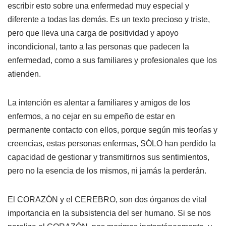
escribir esto sobre una enfermedad muy especial y
diferente a todas las demás. Es un texto precioso y triste,
pero que lleva una carga de positividad y apoyo
incondicional, tanto a las personas que padecen la
enfermedad, como a sus familiares y profesionales que los
atienden.
La intención es alentar a familiares y amigos de los
enfermos, a no cejar en su empeño de estar en
permanente contacto con ellos, porque según mis teorías y
creencias, estas personas enfermas, SÓLO han perdido la
capacidad de gestionar y transmitirnos sus sentimientos,
pero no la esencia de los mismos, ni jamás la perderán.
El CORAZÓN y el CEREBRO, son dos órganos de vital
importancia en la subsistencia del ser humano. Si se nos