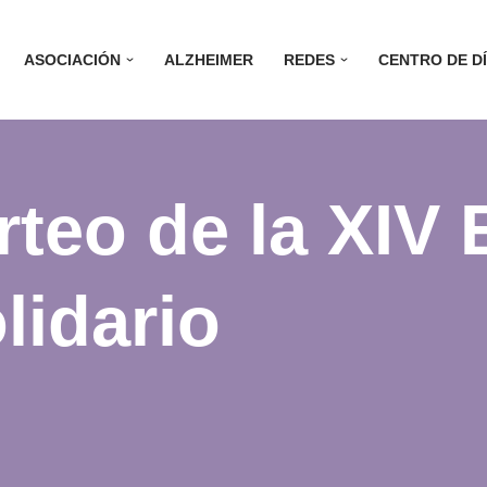
ASOCIACIÓN
ALZHEIMER
REDES
CENTRO DE D
rteo de la XIV 
lidario