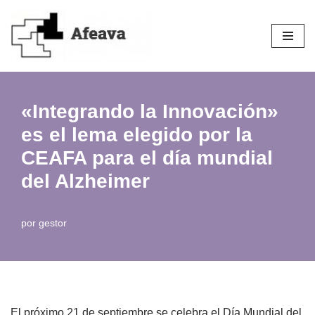
Saltar
al
contenido
«Integrando la Innovación»
es el lema elegido por la
CEAFA para el día mundial
del Alzheimer
por
gestor
El próximo 21 de septiembre se celebra el Día Mundial del