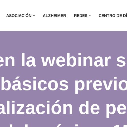
ASOCIACIÓN
ALZHEIMER
REDES
CENTRO DE D
en la webinar 
básicos previo
nalización de p