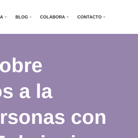
ÍA
BLOG
COLABORA
CONTACTO
sobre
s a la
ersonas con