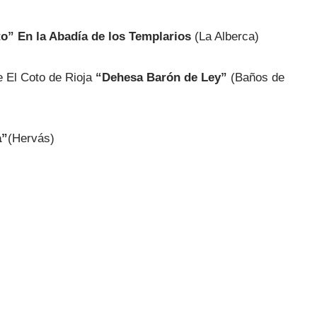
o” En la Abadía de los Templarios
(La Alberca)
e El Coto de Rioja
“Dehesa Barón de Ley”
(Baños de
a”
(Hervás)