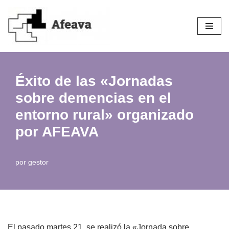
Saltar
al
contenido
Éxito de las «Jornadas
sobre demencias en el
entorno rural» organizado
por AFEAVA
por
gestor
El pasado martes 21, se realizó la «Jornada sobre