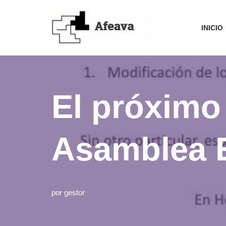
Saltar
INICIO
al
contenido
El próximo
Asamblea E
por
gestor