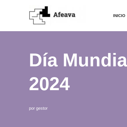
Saltar
INICIO
al
contenido
Día Mundia
2024
por
gestor