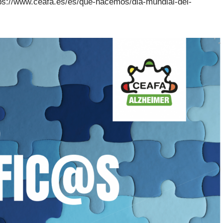
ps://www.ceafa.es/es/que-hacemos/dia-mundial-del-